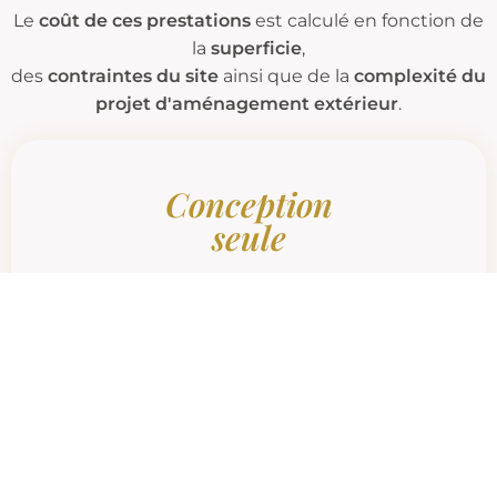
Le
coût de ces prestations
est calculé en fonction de
la
superficie
,
des
contraintes du site
ainsi que de la
complexité du
projet d'aménagement extérieur
.
Conception
seule
1 500
A partir de
€
Visite du site et rencontre du client
Proposition d'honoraires
Etat des lieux et prise de relevés
Avant-projet