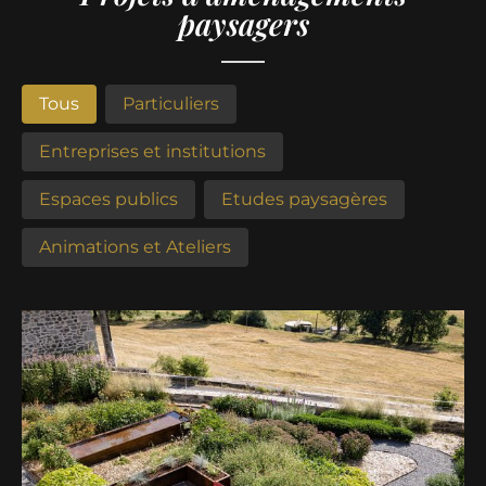
paysagers
Filtres Projets
Tous
Particuliers
Entreprises et institutions
Espaces publics
Etudes paysagères
Animations et Ateliers